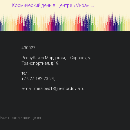
Космический день в Центре «Мира»
→
430027
Республика Мордовия, г. Саранск, ул.
Транспортная, д.19.
тел.:
+7-927-182-23-24,
e-mail: mira.ped13@e-mordovia.ru
. Все права защищены.