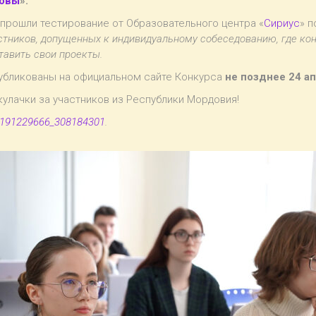
зовы
».
 прошли тестирование от Образовательного центра «
Сириус
» 
стников, допущенных к индивидуальному собеседованию, где ко
тавить свои проекты.
публикованы на официальном сайте Конкурса
не позднее 24 ап
улачки за участников из Республики Мордовия!
m-191229666_308184301
.