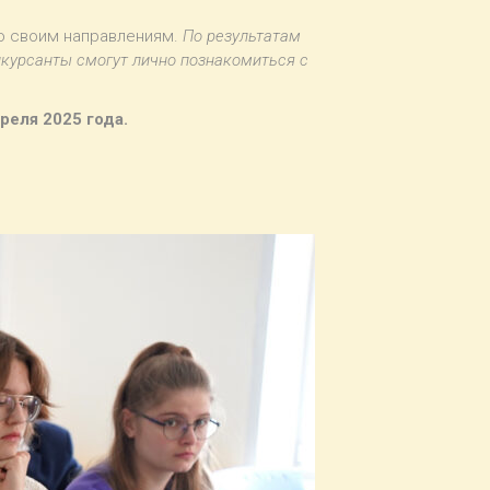
по своим направлениям.
По результатам
нкурсанты смогут лично познакомиться с
реля 2025 года.