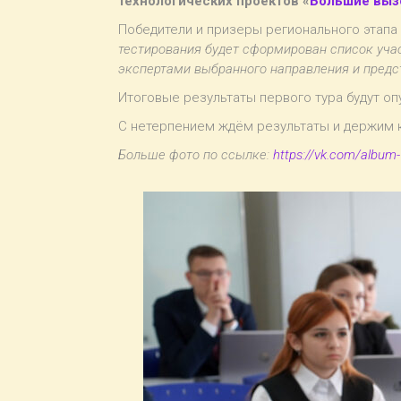
технологических проектов «
Большие вы
Победители и призеры регионального этапа
тестирования будет сформирован список уча
экспертами выбранного направления и предс
Итоговые результаты первого тура будут о
С нетерпением ждём результаты и держим к
Больше фото по ссылке:
https://vk.com/albu