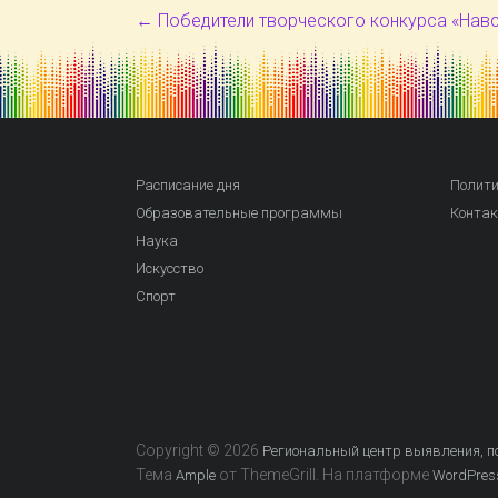
←
Победители творческого конкурса «Навс
Расписание дня
Полити
Образовательные программы
Конта
Наука
Искусство
Спорт
Copyright © 2026
Региональный центр выявления, по
Тема
от ThemeGrill. На платформе
Ample
WordPres