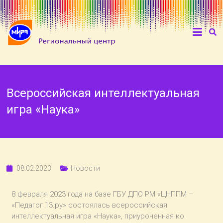
Всероссийская интеллектуальная
игра «Наука»
08.02.2023
Новости
8 февраля 2023 года на базе ГБУ ДПО РМ «ЦНППМ –
«Педагог 13.ру» состоялась всероссийская
интеллектуальная игра «Наука», приуроченная ко