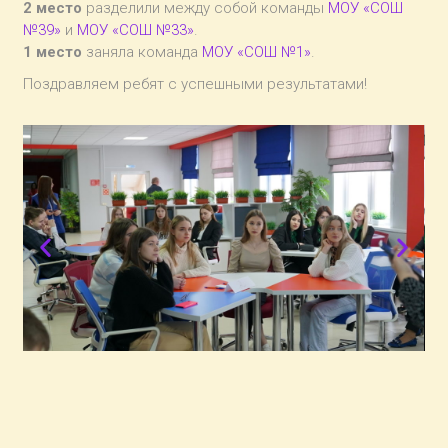
2 место
разделили между собой команды
МОУ «СОШ
№39»
и
МОУ «СОШ №33»
.
1 место
заняла команда
МОУ «СОШ №1»
.
Поздравляем ребят с успешными результатами!