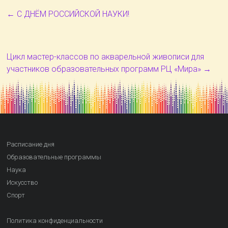
←
С ДНЁМ РОССИЙСКОЙ НАУКИ!
Цикл мастер-классов по акварельной живописи для
участников образовательных программ РЦ «Мира»
→
Расписание дня
Образовательные программы
Наука
Искусство
Спорт
Политика конфиденциальности