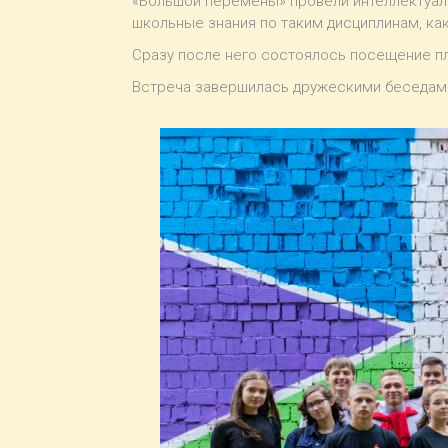
«Большой перемены» провели интеллектуаль
школьные знания по таким дисциплинам, как
Сразу после него состоялось посещение пл
Встреча завершилась дружескими беседами 