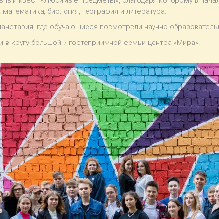
ный квест «Любимые предметы», благодаря которому в начал
 математика, биология, география и литература.
анетария, где обучающиеся посмотрели научно-образователь
в кругу большой и гостеприимной семьи центра «Мира».