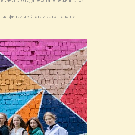
е учебного года ребята освежили свои
ные фильмы «Свет» и «Стратонавт».