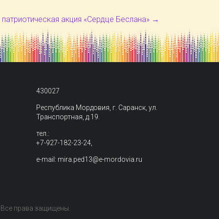
 патриотическая акция «Сердце Беслана»
→
430027
Республика Мордовия, г. Саранск, ул.
Транспортная, д.19.
тел.:
+7-927-182-23-24,
e-mail: mira.ped13@e-mordovia.ru
. Все права защищены.