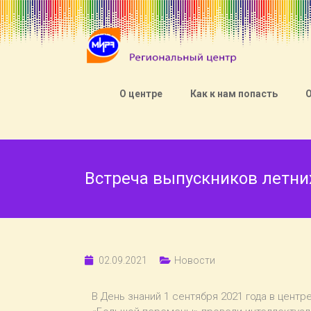
О центре
Как к нам попасть
Встреча выпускников летни
02.09.2021
Новости
В День знаний 1 сентября 2021 года в цент