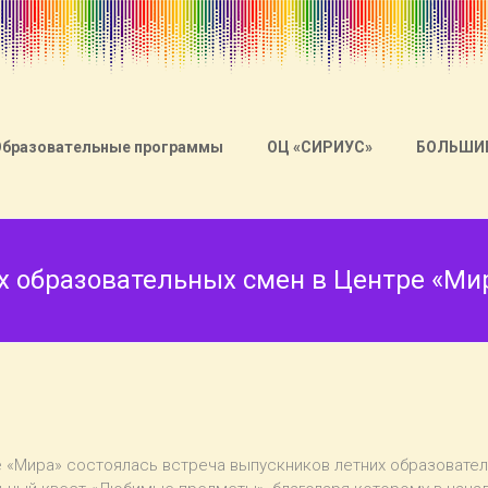
Образовательные программы
ОЦ «СИРИУС»
БОЛЬШИ
х образовательных смен в Центре «Ми
ре «Мира» состоялась встреча выпускников летних образовате