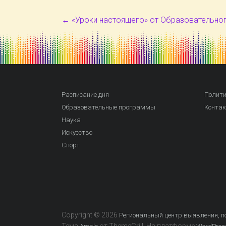
←
«Уроки настоящего» от Образовательног
Расписание дня
Полити
Образовательные программы
Конта
Наука
Искусство
Спорт
Copyright © 2026
Региональный центр выявления, по
Тема
от ThemeGrill. На платформе