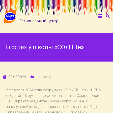
В гостях у школы «СОлНЦе»
08.02.2024
Новости
8 февраля 2024 года сотрудники ГБУ ДПО РМ «ЦНППМ
«Педагог 13.ру» в лице ректора Центра Самсоновой
Т.В., директора Центра «Мира» Хапугина И.А. и
заведующей кафедры основного и среднего общего
образования Центра Бокуновой Т.Г. посетили