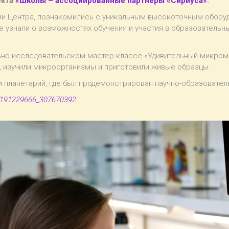
екта
«Школы – ассоциированные партнеры «Сириуса»
.
ии Центра, познакомились с уникальным высокоточным оборуд
же узнали о возможностях обучения и участия в образователь
ьно-исследовательском мастер-классе «Удивительный микроми
, изучили микроорганизмы и приготовили живые образцы.
 планетарий, где был продемонстрирован научно-образовател
m-191229666_307670392
.