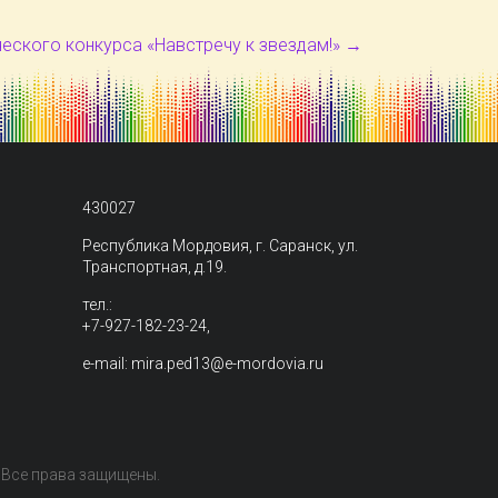
еского конкурса «Навстречу к звездам!»
→
430027
Республика Мордовия, г. Саранск, ул.
Транспортная, д.19.
тел.:
+7-927-182-23-24,
e-mail: mira.ped13@e-mordovia.ru
. Все права защищены.