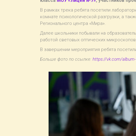
класса
МОУ «Лицей №7»
, участников про
В рамках трека ребята посетили лаборатор
комнате психологической разгрузки, а так
Регионального центра «Мира».
Далее школьники побывали на образовател
работой световых оптических микроскопов
В завершении мероприятия ребята посетили
Больше фото по ссылке:
https://vk.com/albu