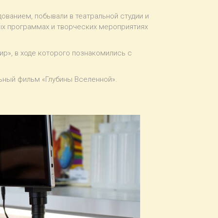
ованием, побывали в театральной студии и
ных программах и творческих мероприятиях
р», в ходе которого познакомились с
ьный фильм «Глубины Вселенной».