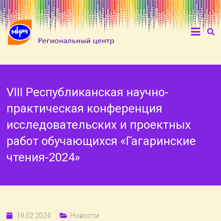
VIII Республиканская научно-
практическая конференция
исследовательских и проектных
работ обучающихся «Гагаринские
чтения-2024»
19.02.2024
Новости