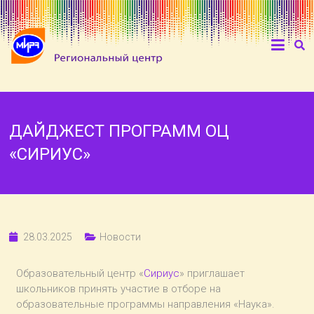
ДАЙДЖЕСТ ПРОГРАММ ОЦ
«СИРИУС»
28.03.2025
Новости
Образовательный центр «
Сириус
» приглашает
школьников принять участие в отборе на
образовательные программы направления «Наука».