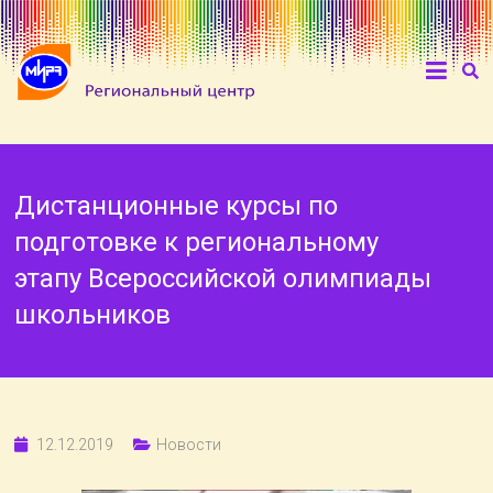
Дистанционные курсы по
подготовке к региональному
этапу Всероссийской олимпиады
школьников
12.12.2019
Новости