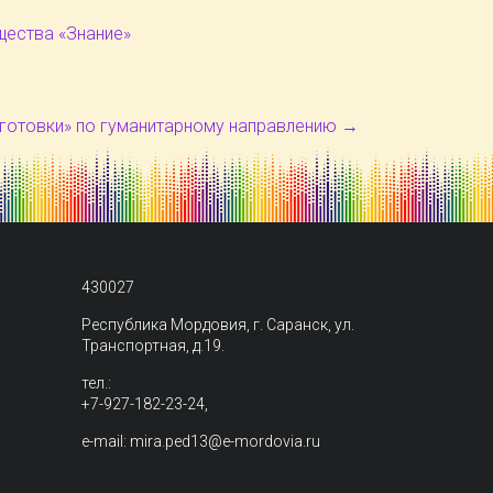
щества «Знание»
готовки» по гуманитарному направлению
→
430027
Республика Мордовия, г. Саранск, ул.
Транспортная, д.19.
тел.:
+7-927-182-23-24,
e-mail: mira.ped13@e-mordovia.ru