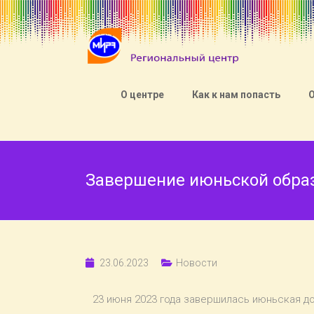
О центре
Как к нам попасть
Завершение июньской обра
23.06.2023
Новости
23 июня 2023 года завершилась июньская д