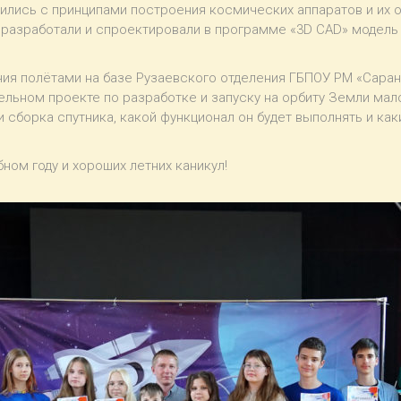
ились с принципами построения космических аппаратов и их о
 разработали и спроектировали в программе «3D CAD» модель 
я полётами на базе Рузаевского отделения ГБПОУ РМ «Саранс
тельном проекте по разработке и запуску на орбиту Земли мал
и сборка спутника, какой функционал он будет выполнять и ка
ом году и хороших летних каникул!