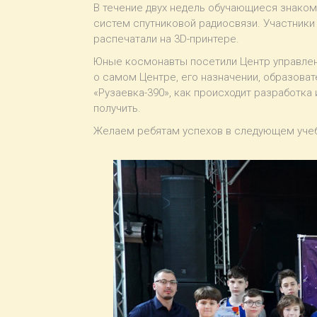
В течение двух недель обучающиеся знаком
систем спутниковой радиосвязи. Участники
распечатали на 3D-принтере.
Юные космонавты посетили Центр управлени
о самом Центре, его назначении, образова
«Рузаевка-390», как происходит разработка 
получить.
Желаем ребятам успехов в следующем учебн