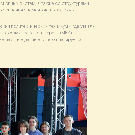
сновных систем, а также со структурами
крепления элементов для антенн и
кий политехнический техникум», где узнали
ого космического аппарата (МКА)
кие научные данные с него планируется