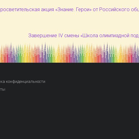
росветительская акция «Знание. Герои» от Российского об
Завершение IV смены «Школа олимпиадной под
ка конфиденциальности
кты