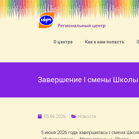
О центре
Как к нам попасть
Завершение I смены Школы
05.06.2026
Новости
5 июня 2026 года завершилась I смена Шко