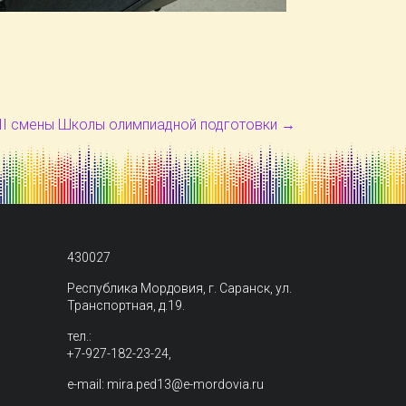
 II смены Школы олимпиадной подготовки
→
430027
Республика Мордовия, г. Саранск, ул.
Транспортная, д.19.
тел.:
+7-927-182-23-24,
e-mail: mira.ped13@e-mordovia.ru