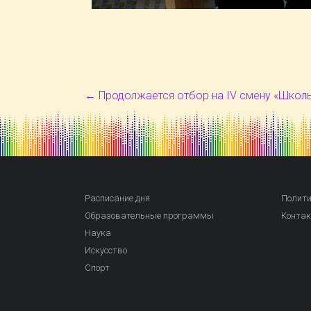
←
Продолжается отбор на IV смену «Школы
Расписание дня
Полити
Образовательные программы
Конта
Наука
Искусство
Спорт