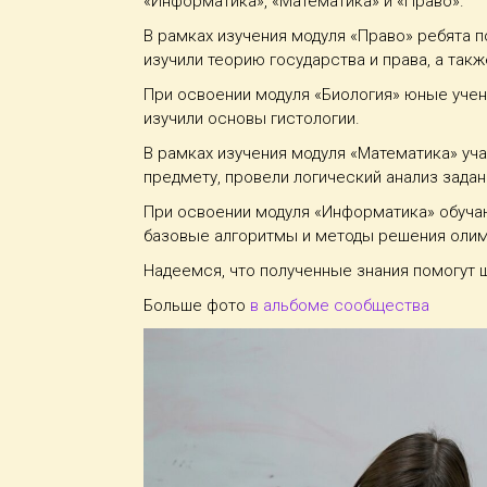
«Информатика», «Математика» и «Право».
В рамках изучения модуля «Право» ребята 
изучили теорию государства и права, а та
При освоении модуля «Биология» юные учен
изучили основы гистологии.
В рамках изучения модуля «Математика» уч
предмету, провели логический анализ зада
При освоении модуля «Информатика» обуча
базовые алгоритмы и методы решения олим
Надеемся, что полученные знания помогут 
Больше фото
в альбоме сообщества