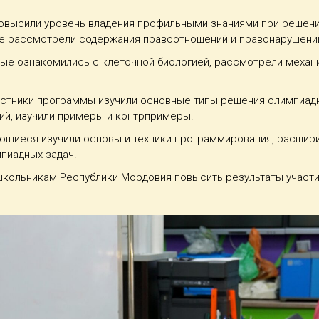
повысили уровень владения профильными знаниями при решени
кже рассмотрели содержания правоотношений и правонарушени
ые ознакомились с клеточной биологией, рассмотрели механи
астники программы изучили основные типы решения олимпиадн
ний, изучили примеры и контрпримеры.
ющиеся изучили основы и техники программирования, расшири
пиадных задач.
школьникам Республики Мордовия повысить результаты участия