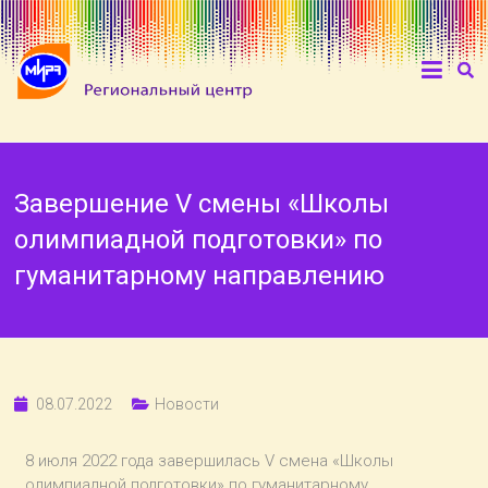
Завершение V смены «Школы
олимпиадной подготовки» по
гуманитарному направлению
08.07.2022
Новости
8 июля 2022 года завершилась V смена «Школы
олимпиадной подготовки» по гуманитарному