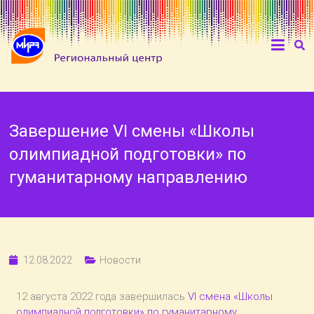
Завершение VI смены «Школы
олимпиадной подготовки» по
гуманитарному направлению
12.08.2022
Новости
12 августа 2022 года завершилась
VI смена «Школы
олимпиадной подготовки» по гуманитарному