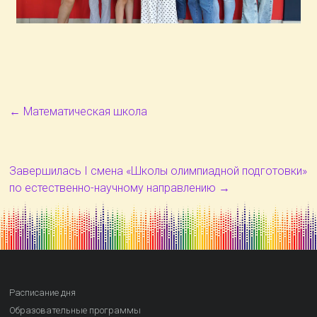
←
Математическая школа
Завершилась I смена «Школы олимпиадной подготовки»
по естественно-научному направлению
→
Расписание дня
Образовательные программы