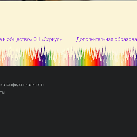
а и общество» ОЦ «Сириус»
Дополнительная образова
ка конфиденциальности
кты