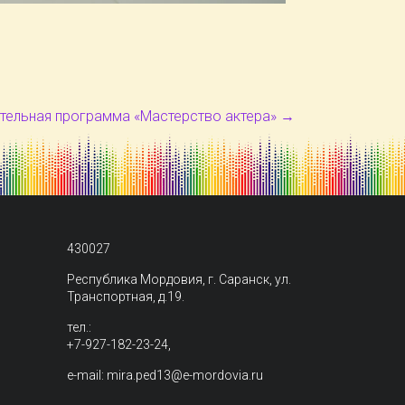
тельная программа «Мастерство актера»
→
430027
Республика Мордовия, г. Саранск, ул.
Транспортная, д.19.
тел.:
+7-927-182-23-24,
e-mail: mira.ped13@e-mordovia.ru