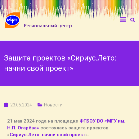
Защита проектов «Сириус.Лето:
начни свой проект»
23.05.2024
Новости
21 мая 2024 года на площадке
ФГБОУ ВО «МГУ им.
Н.П. Огарёва»
состоялась защита проектов
«
Сириус.Лето: начни свой проект
».