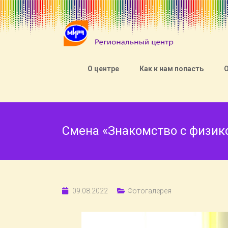
О центре
Как к нам попасть
Смена «Знакомство с физик
09.08.2022
Фотогалерея