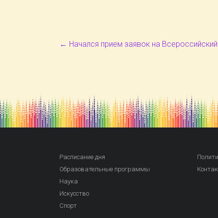
←
Начался прием заявок на Всероссийский
Расписание дня
Полити
Образовательные программы
Конта
Наука
Искусство
Спорт