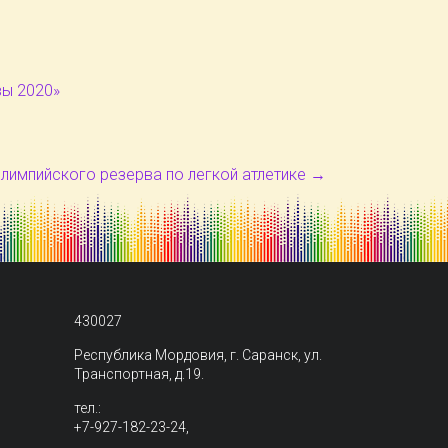
вы 2020»
лимпийского резерва по легкой атлетике
→
430027
Республика Мордовия, г. Саранск, ул.
Транспортная, д.19.
тел.:
+7-927-182-23-24,