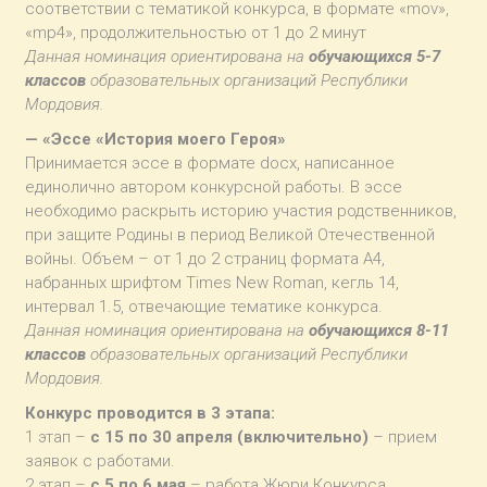
соответствии с тематикой конкурса, в формате «mov»,
«mp4», продолжительностью от 1 до 2 минут
Данная номинация ориентирована на
обучающихся 5-7
классов
образовательных организаций Республики
Мордовия.
— «Эссе «История моего Героя»
Принимается эссе в формате docx, написанное
единолично автором конкурсной работы. В эссе
необходимо раскрыть историю участия родственников,
при защите Родины в период Великой Отечественной
войны. Объем – от 1 до 2 страниц формата А4,
набранных шрифтом Times New Roman, кегль 14,
интервал 1.5, отвечающие тематике конкурса.
Данная номинация ориентирована на
обучающихся 8-11
классов
образовательных организаций Республики
Мордовия.
Конкурс проводится в 3 этапа:
1 этап –
с 15 по 30 апреля (включительно)
– прием
заявок с работами.
2 этап –
с 5 по 6 мая
– работа Жюри Конкурса.