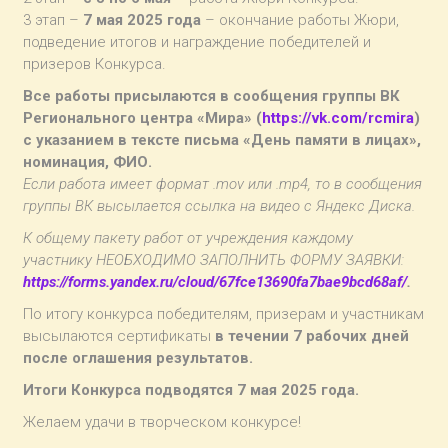
3 этап –
7 мая 2025 года
– окончание работы Жюри,
подведение итогов и награждение победителей и
призеров Конкурса.
Все работы присылаются в сообщения группы ВК
Регионального центра «Мира» (
https://vk.com/rcmira
)
с указанием в тексте письма «День памяти в лицах»,
номинация, ФИО.
Если работа имеет формат .mov или .mp4, то в сообщения
группы ВК высылается ссылка на видео с Яндекс Диска.
К общему пакету работ от учреждения каждому
участнику НЕОБХОДИМО ЗАПОЛНИТЬ ФОРМУ ЗАЯВКИ:
https://forms.yandex.ru/cloud/67fce13690fa7bae9bcd68af/
.
По итогу конкурса победителям, призерам и участникам
высылаются сертификаты
в течении 7 рабочих дней
после оглашения результатов.
Итоги Конкурса подводятся 7 мая 2025 года.
Желаем удачи в творческом конкурсе!