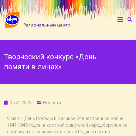
Творческий конкурс «День
памяти в лицах»
15.04.2025
Новости
9 мая – День Победы в Великой Отечественной войне
1941-1945 годов, в которой советский народ боролся за
свободу и независимость своей Родины против