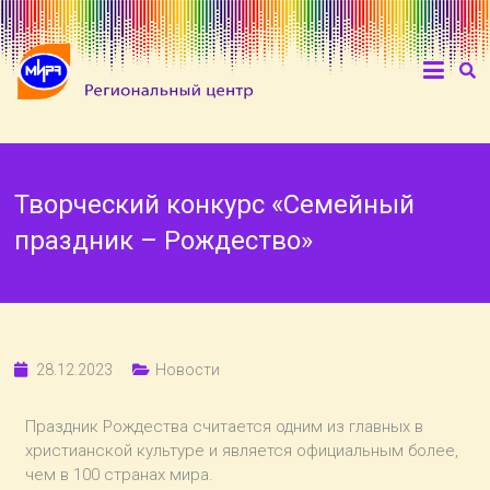
Творческий конкурс «Семейный
праздник – Рождество»
28.12.2023
Новости
Праздник Рождества считается одним из главных в
христианской культуре и является официальным более,
чем в 100 странах мира.