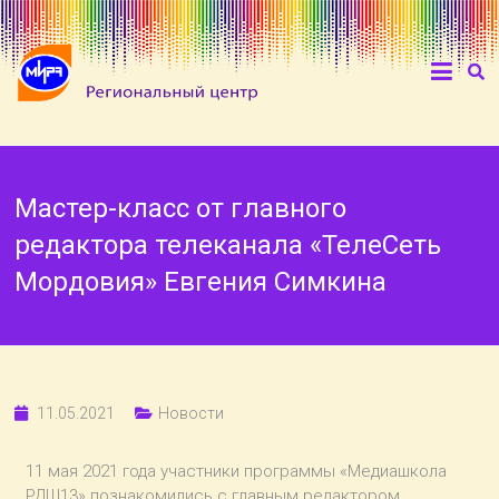
Мастер-класс от главного
редактора телеканала «ТелеСеть
Мордовия» Евгения Симкина
11.05.2021
Новости
11 мая 2021 года участники программы «Медиашкола
РДШ13» познакомились с главным редактором