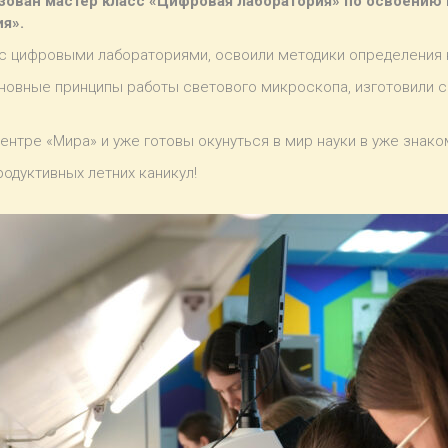
зован мастер класс «Цифровая лаборатория» по освоению
я».
с цифровыми лабораториями, освоили методики определения 
сновные принципы работы светового микроскопа, изготовили 
ентре «Мира» и уже готовы окунуться в мир науки в уже знак
одуктивных летних каникул!