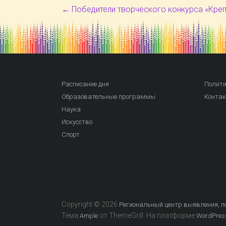
←
Победители творческого конкурса «Креп
Расписание дня
Полити
Образовательные программы
Конта
Наука
Искусство
Спорт
Copyright © 2026
Региональный центр выявления, по
Тема
от ThemeGrill. На платформе
Ample
WordPres