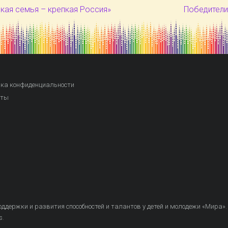
кая семья – крепкая Россия»
Победители
ка конфиденциальности
кты
ддержки и развития способностей и талантов у детей и молодежи «Мира»
.
s