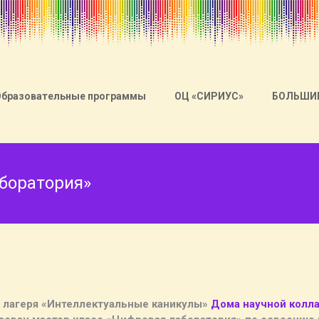
Образовательные программы
ОЦ «СИРИУС»
БОЛЬШИ
боратория»
о лагеря «Интеллектуальные каникулы»
Дома научной колла