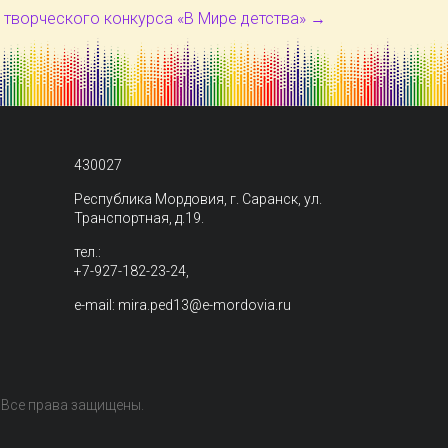
 творческого конкурса «В Мире детства»
→
430027
Республика Мордовия, г. Саранск, ул.
Транспортная, д.19.
тел.:
+7-927-182-23-24,
e-mail: mira.ped13@e-mordovia.ru
. Все права защищены.