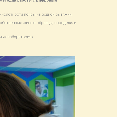
 методик работы с цифровым
кислотности почвы из водной вытяжки.
собственные живые образцы, определили
омых лабораториях.