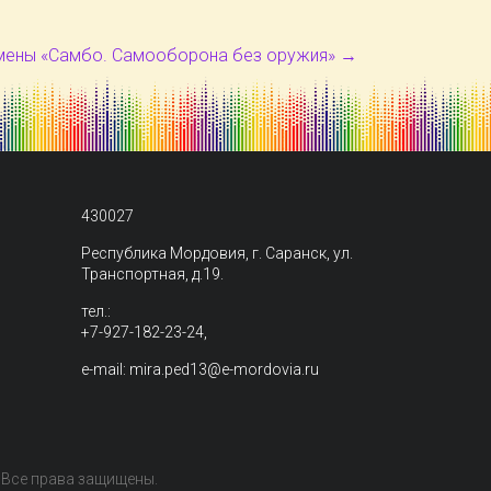
смены «Самбо. Самооборона без оружия»
→
430027
Республика Мордовия, г. Саранск, ул.
Транспортная, д.19.
тел.:
+7-927-182-23-24,
e-mail: mira.ped13@e-mordovia.ru
. Все права защищены.