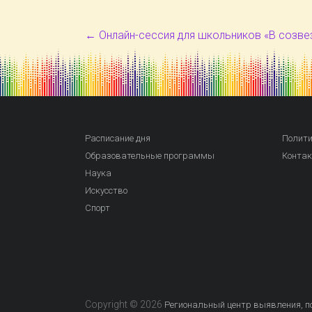
←
Онлайн-сессия для школьников «В созве
Расписание дня
Полити
Образовательные программы
Конта
Наука
Искусство
Спорт
Copyright © 2026
Региональный центр выявления, по