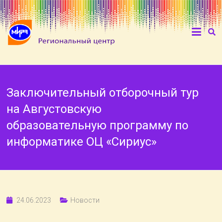
Заключительный отборочный тур
на Августовскую
образовательную программу по
информатике ОЦ «Сириус»
24.06.2023
Новости