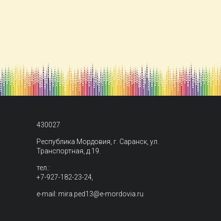
430027
Республика Мордовия, г. Саранск, ул.
Транспортная, д.19.
тел.:
+7-927-182-23-24,
e-mail: mira.ped13@e-mordovia.ru