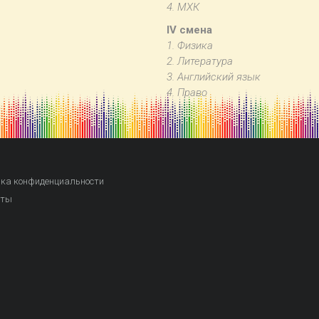
4. МХК
IV смена
1. Физика
2. Литература
3. Английский язык
4. Право
ка конфиденциальности
кты