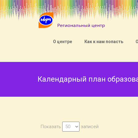
О центре
Как к нам попасть
Календарный план образова
Показать
записей