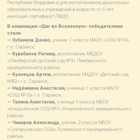
Республики Мордовия и для воспитанников дошкольных
образовательных учреждений в возрасте от 5 лет,
имеющих сертификат ПФДО.
В номинации «Шаг во Вселенную» победителями
стали:
— Зубанков Денис,
ученик 1 класса МАОУ «СОШ №10»
г.о. Саранск;
— Курабанов Ратмир,
воспитанник МБДОУ
«Лямбирский детский сад №3» Лямбирского
муниципального района ;
— Кузнецов Артем,
воспитанник МАДОУ «Детский сад
№82» г.о. Саранск;
— Надёжкина Анастасия,
ученица 1 класса МАОУ
«СОШ №10» г.о. Саранск;
— Талина Анастасия,
ученица 3 класса МБОУ
«Атюрьевская СОШ №1» Атюрьевского муниципального
района;
— Чикиров Александр,
ученик 2 класса МБОУ
«Сузгарьевская СОШ» Рузаевского муниципального
района.