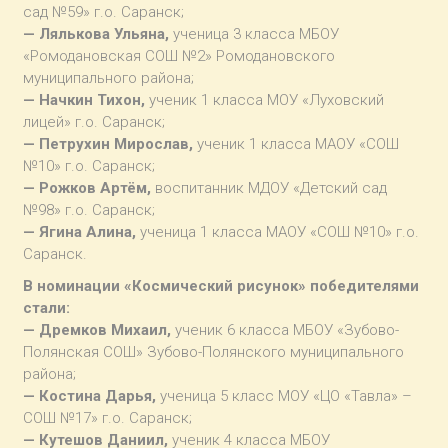
сад №59» г.о. Саранск;
— Лялькова Ульяна,
ученица 3 класса МБОУ
«Ромодановская СОШ №2» Ромодановского
муниципального района;
— Начкин Тихон,
ученик 1 класса МОУ «Луховский
лицей» г.о. Саранск;
— Петрухин Мирослав,
ученик 1 класса МАОУ «СОШ
№10» г.о. Саранск;
— Рожков Артём,
воспитанник МДОУ «Детский сад
№98» г.о. Саранск;
— Ягина Алина,
ученица 1 класса МАОУ «СОШ №10» г.о.
Саранск.
В номинации «Космический рисунок» победителями
стали:
— Дремков Михаил,
ученик 6 класса МБОУ «Зубово-
Полянская СОШ» Зубово-Полянского муниципального
района;
— Костина Дарья,
ученица 5 класс МОУ «ЦО «Тавла» –
СОШ №17» г.о. Саранск;
— Кутешов Даниил,
ученик 4 класса МБОУ