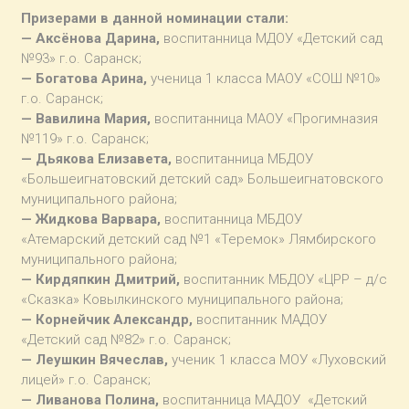
Призерами в данной номинации стали:
— Аксёнова Дарина,
воспитанница МДОУ «Детский сад
№93» г.о. Саранск;
— Богатова Арина,
ученица 1 класса МАОУ «СОШ №10»
г.о. Саранск;
— Вавилина Мария,
воспитанница МАОУ «Прогимназия
№119» г.о. Саранск;
— Дьякова Елизавета,
воспитанница МБДОУ
«Большеигнатовский детский сад» Большеигнатовского
муниципального района;
— Жидкова Варвара,
воспитанница МБДОУ
«Атемарский детский сад №1 «Теремок» Лямбирского
муниципального района;
— Кирдяпкин Дмитрий,
воспитанник МБДОУ «ЦРР – д/с
«Сказка» Ковылкинского муниципального района;
— Корнейчик Александр,
воспитанник МАДОУ
«Детский сад №82» г.о. Саранск;
— Леушкин Вячеслав,
ученик 1 класса МОУ «Луховский
лицей» г.о. Саранск;
— Ливанова Полина,
воспитанница МАДОУ «Детский