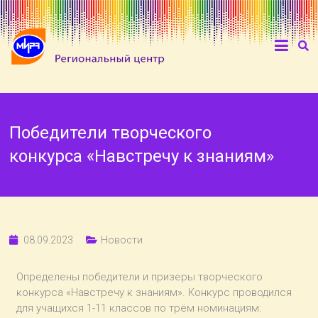
Победители творческого
конкурса «Навстречу к знаниям»
08.09.2023
Новости
Определены победители и призеры творческого
конкурса «Навстречу к знаниям». Конкурс проводился
для учащихся 1-11 классов по трём номинациям: