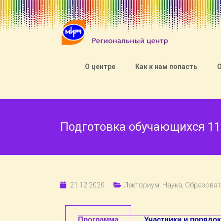
О центре
Как к нам попасть
Подготовка обучающихся 11
21.12.2020
Лекториум
,
Наука
,
Образоват
Программа
Участники и порядок