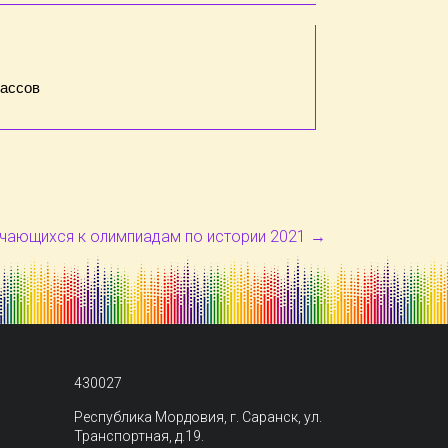
лассов
чающихся к олимпиадам по истории 2021
→
430027
Республика Мордовия, г. Саранск, ул.
Транспортная, д.19.