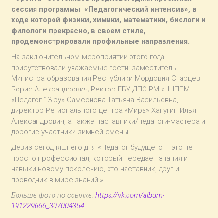
сессия программы «Педагогический интенсив», в
ходе которой физики, химики, математики, биологи и
филологи прекрасно, в своем стиле,
продемонстрировали профильные направления.
На заключительном мероприятии этого года
присутствовали уважаемые гости: заместитель
Министра образования Республики Мордовия Старцев
Борис Александрович; Ректор ГБУ ДПО РМ «ЦНППМ –
«Педагог 13.ру» Самсонова Татьяна Васильевна,
директор Регионального центра «Мира» Хапугин Илья
Александрович, а также наставники/педагоги-мастера и
дорогие участники зимней смены.
Девиз сегодняшнего дня «Педагог будущего – это не
просто профессионал, который передает знания и
навыки новому поколению, это наставник, друг и
проводник в мире знаний!»
Больше фото по ссылке:
https://vk.com/album-
191229666_307004354
.