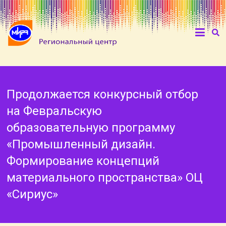
Продолжается конкурсный отбор
на Февральскую
образовательную программу
«Промышленный дизайн.
Формирование концепций
материального пространства» ОЦ
«Сириус»