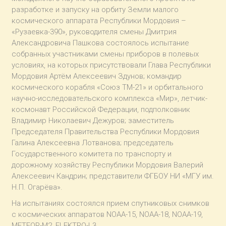
разработке и запуску на орбиту Земли малого
космического аппарата Республики Мордовия –
«Рузаевка-390», руководителя смены Дмитрия
Александровича Пашкова состоялось испытание
собранных участниками смены приборов в полевых
условиях, на которых присутствовали Глава Республики
Мордовия Артём Алексеевич Здунов; командир
космического корабля «Союз ТМ-21» и орбитального
научно-исследовательского комплекса «Мир», летчик-
космонавт Российской Федерации, подполковник
Владимир Николаевич Дежуров; заместитель
Председателя Правительства Республики Мордовия
Галина Алексеевна Лотванова; председатель
Государственного комитета по транспорту и
дорожному хозяйству Республики Мордовия Валерий
Алексеевич Кандрин; представители ФГБОУ НИ «МГУ им.
Н.П. Огарёва».
На испытаниях состоялся прием спутниковых снимков
с космических аппаратов NOAA-15, NOAA-18, NOAA-19,
METEOR-M2, ELEKTRO-L3.