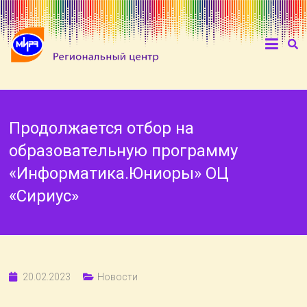
Продолжается отбор на
образовательную программу
«Информатика.Юниоры» ОЦ
«Сириус»
20.02.2023
Новости