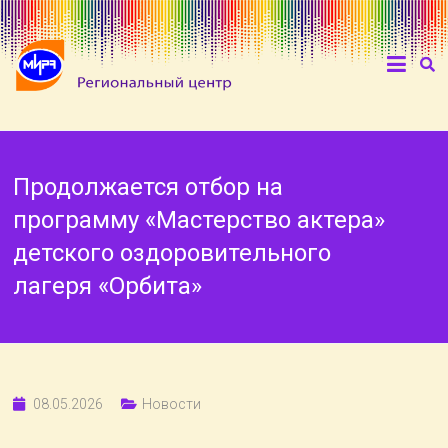
Продолжается отбор на
программу «Мастерство актера»
детского оздоровительного
лагеря «Орбита»
08.05.2026
Новости