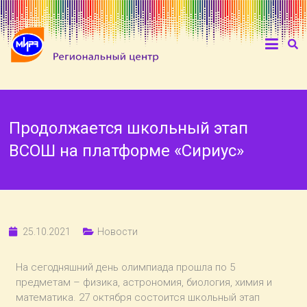
Продолжается школьный этап
ВСОШ на платформе «Сириус»
25.10.2021
Новости
На сегодняшний день олимпиада прошла по 5
предметам – физика, астрономия, биология, химия и
математика. 27 октября состоится школьный этап