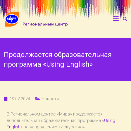
Продолжается образовательная
программа «Using English»
19.02.2024
Новости
В Региональном центре «Мира» продолжается
дополнительная образовательная программа «
Using
English
» по направлению «Искусство».