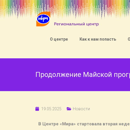
О центре
Как к нам попасть
Продолжение Майской прог
19.05.2025
Новости
В Центре «Мира» стартовала вторая нед