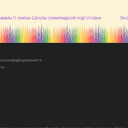
раммы II смены Школы олимпиадной подготовки
Экс
ка конфиденциальности
кты