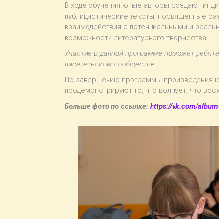
В ходе обучения юные авторы создают инди
публицистические тексты, посвященные раз
взаимодействия с потенциальными и реаль
возможности литературного творчества.
Участие в данной программе поможет ребята
писательском сообществе.
По завершению программы произведения юн
продемонстрируют то, что волнует, что вос
Больше фото по ссылке:
https://vk.com/albu