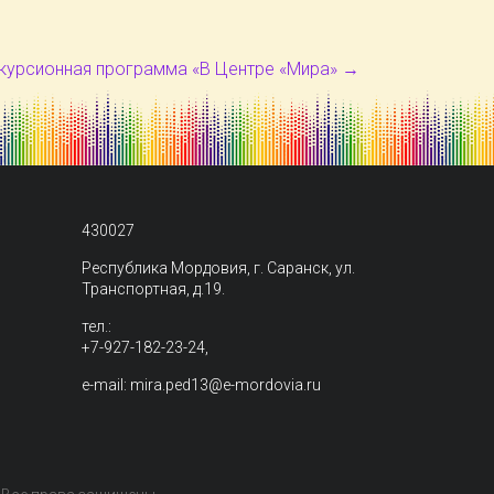
курсионная программа «В Центре «Мира»
→
430027
Республика Мордовия, г. Саранск, ул.
Транспортная, д.19.
тел.:
+7-927-182-23-24,
e-mail: mira.ped13@e-mordovia.ru