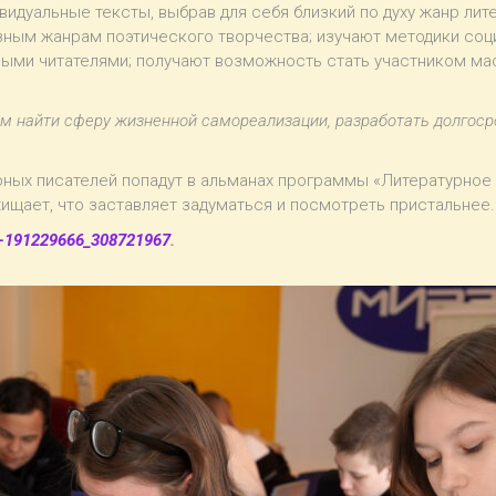
видуальные тексты, выбрав для себя близкий по духу жанр ли
ным жанрам поэтического творчества; изучают методики соц
ными читателями; получают возможность стать участником м
м найти сферу жизненной самореализации, разработать долгос
ых писателей попадут в альманах программы «Литературное 
хищает, что заставляет задуматься и посмотреть пристальнее
m-191229666_308721967
.