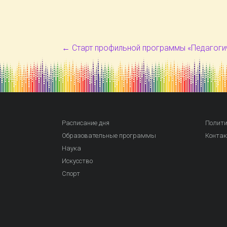
←
Старт профильной программы «Педагогич
Расписание дня
Полити
Образовательные программы
Конта
Наука
Искусство
Спорт