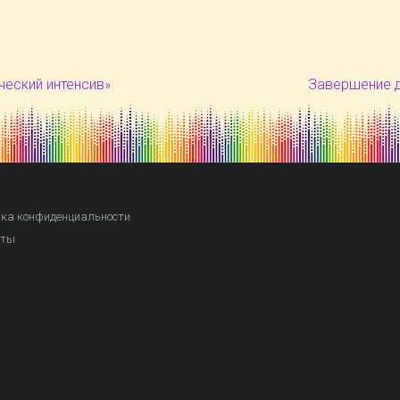
еский интенсив»
Завершение 
ка конфиденциальности
кты