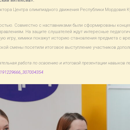
кий интенсив».
ектора Центра олимпиадного движения Республики Мордовия К
ностью. Совместно с наставниками были сформированы концеп
правлениям. На защите слушателей ждут интересные педагог
ую игру, химики покажут историю становления предмета с вре
ской смены посетили итоговое выступление участников допо
тельная работа по освоению и итоговой презентации навыков п
m-191229666_307004354
.