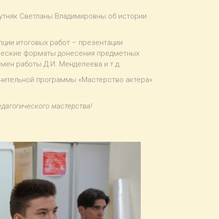
утняк Светланы Владимировны об истории
ции итоговых работ – презентации
ические форматы донесения предметных
мен работы Д.И. Менделеева и т.д.
лнительной программы «Мастерство актера»
едагогического мастерства!