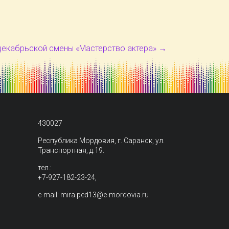
декабрьской смены «Мастерство актера»
→
430027
Республика Мордовия, г. Саранск, ул.
Транспортная, д.19.
тел.:
+7-927-182-23-24,
e-mail: mira.ped13@e-mordovia.ru