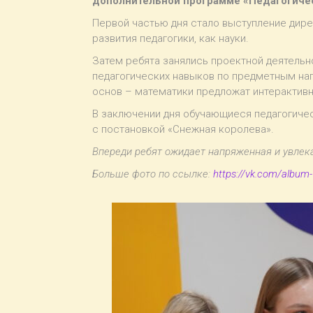
дополнительной программе «Педагогичес
Первой частью дня стало выступление дир
развития педагогики, как науки.
Затем ребята занялись проектной деятель
педагогических навыков по предметным на
основ – математики предложат интерактивн
В заключении дня обучающиеся педагогиче
с постановкой «Снежная королева».
Впереди ребят ожидает напряженная и увлека
Больше фото по ссылке:
https://vk.com/albu