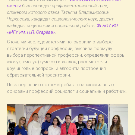
смены
был проведен профориентационный трек,
спикером которого стала Татьяна Владимировна
Черкасова, кандидат социологических наук, доцент
кафедры социологии и социальной работы
ФГБОУ ВО
«МГУ им. Н.П. Огарёва»
.
С юными исследователями поговорили о выборе
стратегий будущей профессии, выявили формулу
выбора перспективной профессии, определили сферы
«хочу», «могу» («умею») и «надо», рассмотрели
коучинговые вопросы и алгоритм построения
образовательной траектории.
По завершению встречи ребята познакомилась с
основами профессий социолог и социальный работник.