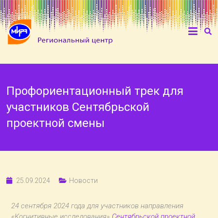
Профориентационный трек для
участников Сентябрьской
проектной смены
25.09.2024
Новости
24 сентября 2024 года для участников направления
«Когнитивные исследования»
Сентябрьской проектной