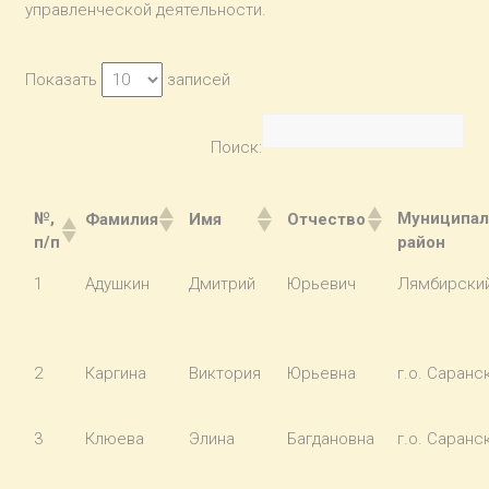
управленческой деятельности.
Показать
записей
Поиск:
№,
Муниципа
Фамилия
Имя
Отчество
п/п
район
1
Адушкин
Дмитрий
Юрьевич
Лямбирски
2
Каргина
Виктория
Юрьевна
г.о. Саранс
3
Клюева
Элина
Багдановна
г.о. Саранс