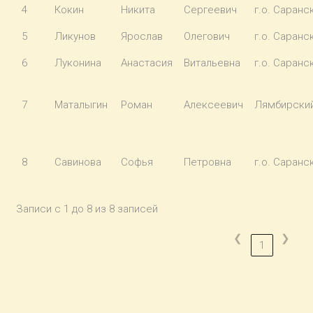
4
Кокин
Никита
Сергеевич
г.о. Саранс
5
Ликунов
Ярослав
Олегович
г.о. Саранс
6
Луконина
Анастасия
Витальевна
г.о. Саранс
7
Маталыгин
Роман
Алексеевич
Лямбирски
8
Савинова
Софья
Петровна
г.о. Саранс
Записи с 1 до 8 из 8 записей
❮
❯
1