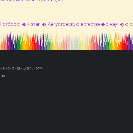
 отборочный этап на Августовскую естественно-научную 
ка конфиденциальности
кты