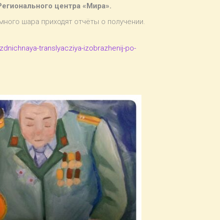
Регионального центра «Мира».
много шара приходят отчёты о получении.
zdnichnaya-translyacziya-izobrazhenij-po-