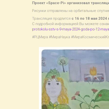
Проект «Space-Pi» организовал трансля
Рисунки отправлены на орбитальные спутник
Трансляция продлится
с 16 по 18 мая 2024 
С подробной информацией Вы можете озна
protokolu-sstv-s-9-maya-2024-goda-po-12-may
#РЦМира #МираНаука #МираКосмическийК