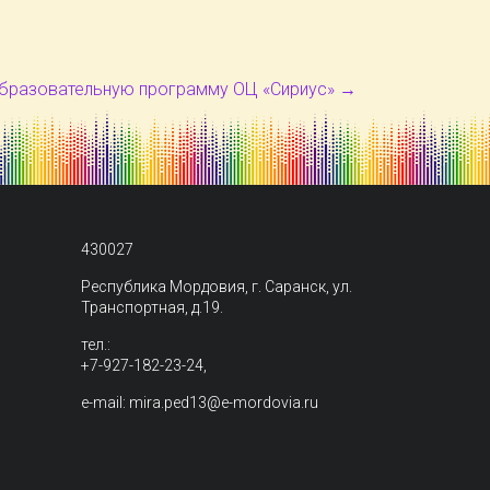
образовательную программу ОЦ «Сириус»
→
430027
Республика Мордовия, г. Саранск, ул.
Транспортная, д.19.
тел.:
+7-927-182-23-24,
e-mail: mira.ped13@e-mordovia.ru