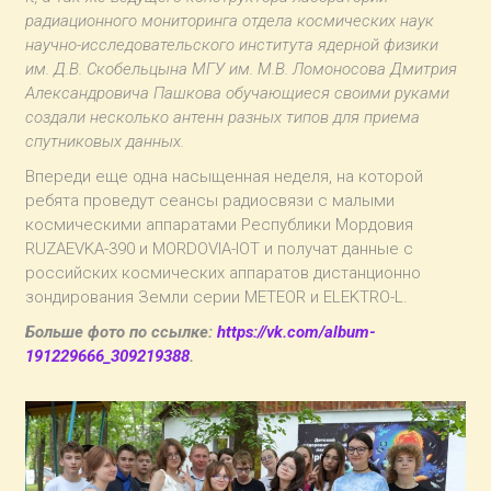
радиационного мониторинга отдела космических наук
научно-исследовательского института ядерной физики
им. Д.В. Скобельцына МГУ им. М.В. Ломоносова Дмитрия
Александровича Пашкова обучающиеся своими руками
создали несколько антенн разных типов для приема
спутниковых данных.
Впереди еще одна насыщенная неделя, на которой
ребята проведут сеансы радиосвязи с малыми
космическими аппаратами Республики Мордовия
RUZAEVKA-390 и MORDOVIA-IOT и получат данные с
российских космических аппаратов дистанционно
зондирования Земли серии METEOR и ELEKTRO-L.
Больше фото по ссылке:
https://vk.com/album-
191229666_309219388
.