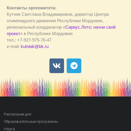
Контакты оргкомитета:
Кутняк Светлана Владимировна, директор Центра
олимпиадного движения Республики Мордовия,
региональный координатор «
Сириус.Лето: начни свой
проект
» в Республике Мордовия
тел.: +7-927-975-76-47
e-mail:
kutniak@bk.ru
Расписание дня
Образовательные программы
Наука