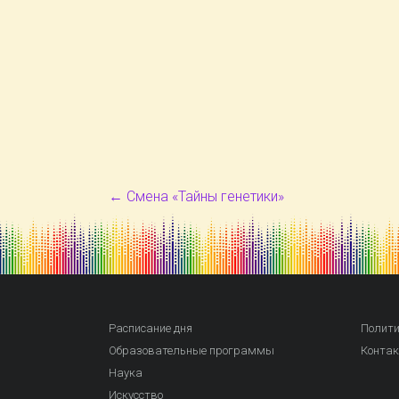
←
Смена «Тайны генетики»
Расписание дня
Полити
Образовательные программы
Конта
Наука
Искусство