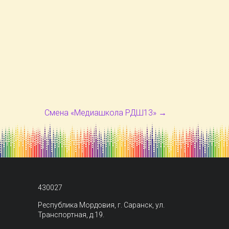
Смена «Медиашкола РДШ13»
→
430027
Республика Мордовия, г. Саранск, ул.
Транспортная, д.19.