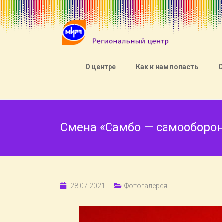
О центре
Как к нам попасть
Смена «Самбо — самооборон
28.07.2021
Фотогалерея