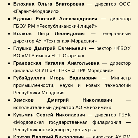
Блохина Ольга Викторовна
— директор ООО
«Гарант-Мордовия»
Вдовин Евгений Александрович
— директор
ГБОУ РМ «Республиканский лицей»
Волков Петр Леонидович
— генеральный
директор АУ «Технопарк-Мордовия»
Глушко Дмитрий Евгеньевич
— ректор ФГБОУ
ВО «МГУ имени Н.П. Огарева»
Грановская Наталия Анатольевна
— директор
филиала ФГУП «ВГТРК» «ГТРК Мордовия»
Губайдуллин Игорь Вадимович
— Министр
промышленности, науки и новых технологий
Республики Мордовия
Земсков Дмитрий Николаевич
—
исполнительный директор АО «Биохимик»
Кузьмин Сергей Николаевич
— директор ГБУК
«Мордовская государственная филармония —
Республиканский дворец культуры»
Крутов Валерий Викторович
— директор АУ РМ