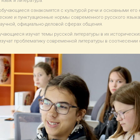
язык и литература.
бучающиеся ознакомятся с культурой речи и основными его 
еские и пунктуационные нормы современного русского языка
научной, официально-деловой сферах общения.
чающиеся изучат темы русской литературы в их исторических
 изучат проблематику современной литературы в соотнесении