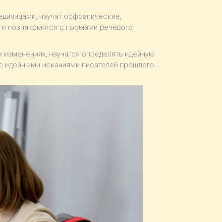
единицами, изучат орфоэпические,
 и познакомятся с нормами речевого
 изменениях, научатся определять идейную
 с идейными исканиями писателей прошлого.