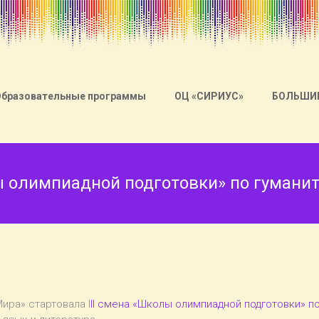
Образовательные программы
ОЦ «СИРИУС»
БОЛЬШИ
лы олимпиадной подготовки» по гуман
ира» стартовала I
II смена «Школы олимпиадной подготовки» п