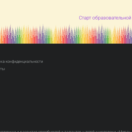
Старт образовательной
ка конфиденциальности
кты
ддержки и развития способностей и талантов у детей и молодежи «Мира»