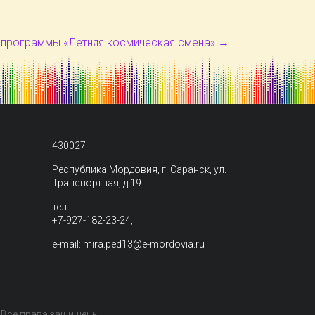
 программы «Летняя космическая смена»
→
430027
Республика Мордовия, г. Саранск, ул.
Транспортная, д.19.
тел.:
+7-927-182-23-24,
e-mail: mira.ped13@e-mordovia.ru
. Все права защищены.