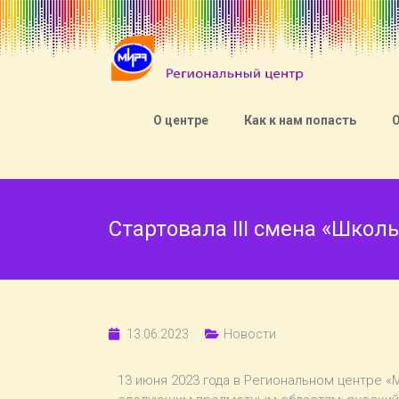
О центре
Как к нам попасть
Стартовала III смена «Шко
13.06.2023
Новости
13 июня 2023 года в Региональном центре «М