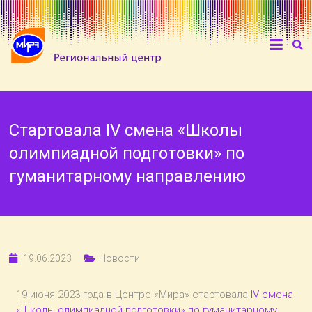
Стартовала IV смена «Школы
олимпиадной подготовки» по
гуманитарному направлению
19.06.2023
Новости
19 июня 2023 года в Центре «Мира» стартовала
IV смена
«Школы олимпиадной подготовки» по гуманитарному