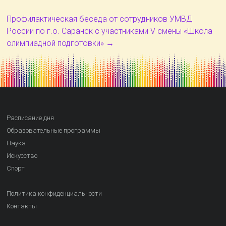
Профилактическая беседа от сотрудников УМВД
России по г.о. Саранск с участниками V смены «Школа
олимпиадной подготовки»
→
Расписание дня
Образовательные программы
Наука
Искусство
Спорт
Политика конфиденциальности
Контакты