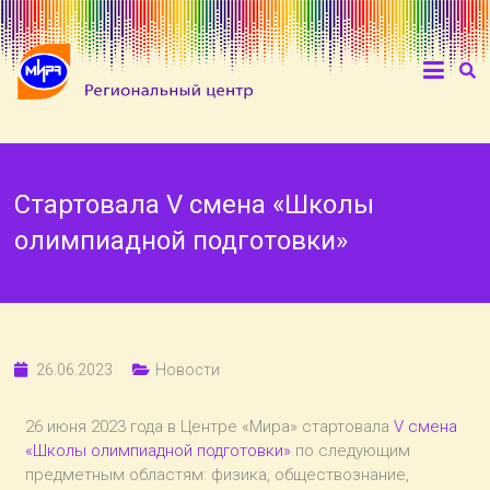
Стартовала V смена «Школы
олимпиадной подготовки»
26.06.2023
Новости
26 июня 2023 года в Центре «Мира» стартовала
V смена
«Школы олимпиадной подготовки»
по следующим
предметным областям: физика, обществознание,