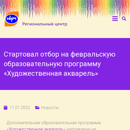
Стартовал отбор на февральскую
образовательную программу
«Художественная акварель»
11.01.2022
Новости
Дополнительная образовательная программа
«
Художественная акварель
» направлена на