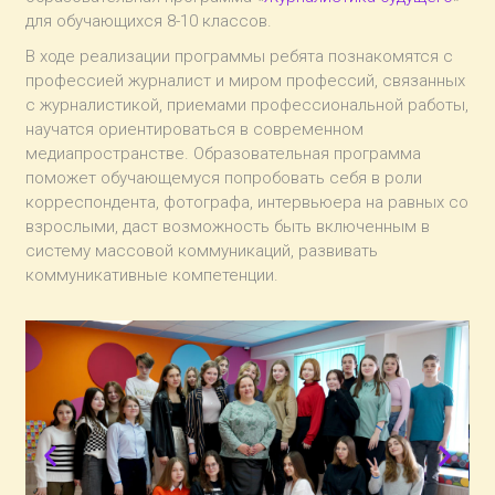
для обучающихся 8-10 классов.
В ходе реализации программы ребята познакомятся с
профессией журналист и миром профессий, связанных
с журналистикой, приемами профессиональной работы,
научатся ориентироваться в современном
медиапространстве. Образовательная программа
поможет обучающемуся попробовать себя в роли
корреспондента, фотографа, интервьюера на равных со
взрослыми, даст возможность быть включенным в
систему массовой коммуникаций, развивать
коммуникативные компетенции.