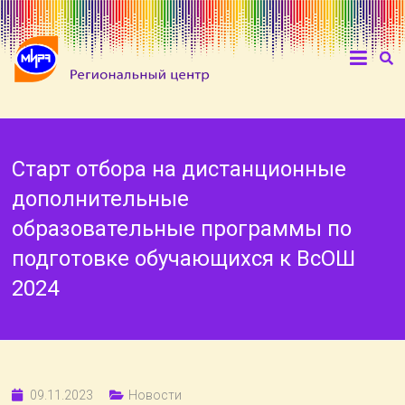
Старт отбора на дистанционные
дополнительные
образовательные программы по
подготовке обучающихся к ВсОШ
2024
09.11.2023
Новости