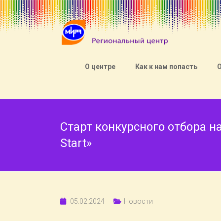
О центре
Как к нам попасть
Старт конкурсного отбора 
Start»
05.02.2024
Новости