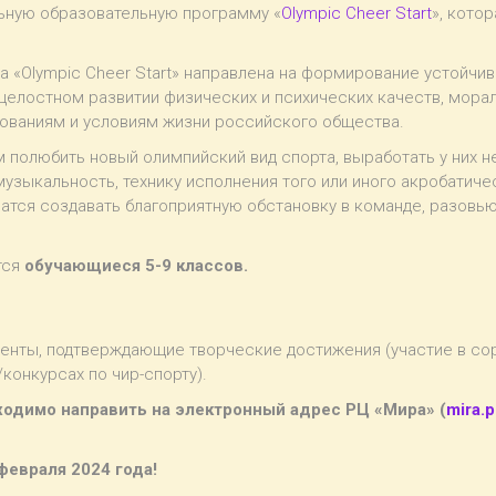
льную образовательную программу «
Olympic Cheer Start
», кото
 «Olympic Cheer Start» направлена на формирование устойчи
 целостном развитии физических и психических качеств, морал
ованиям и условиям жизни российского общества.
полюбить новый олимпийский вид спорта, выработать у них н
музыкальность, технику исполнения того или иного акробатич
тся создавать благоприятную обстановку в команде, разовью
тся
обучающиеся 5-9 классов.
енты, подтверждающие творческие достижения (участие в сор
конкурсах по чир-спорту).
одимо направить на электронный адрес РЦ «Мира» (
mira.
февраля 2024 года!